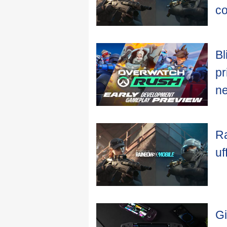
c
Bl
pr
ne
Ra
uf
Gi