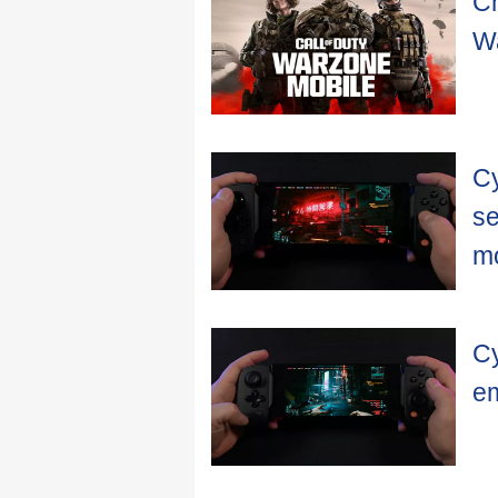
Ch
Wa
Cy
se
mo
Cy
em