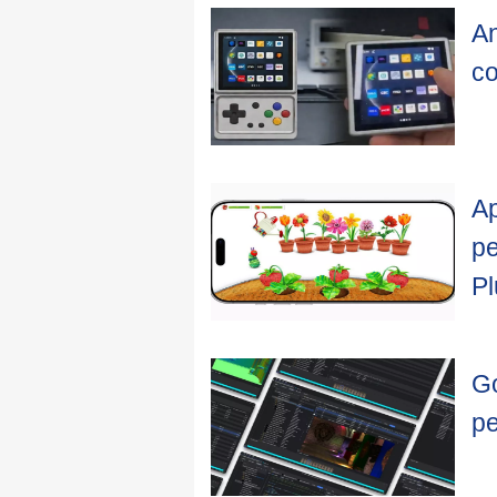
An
co
Ap
pe
Pl
G
pe