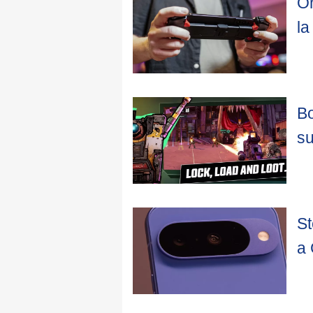
On
la
Bo
su
St
a