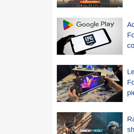
Ac
Fo
co
Le
Fo
pi
Ra
sh