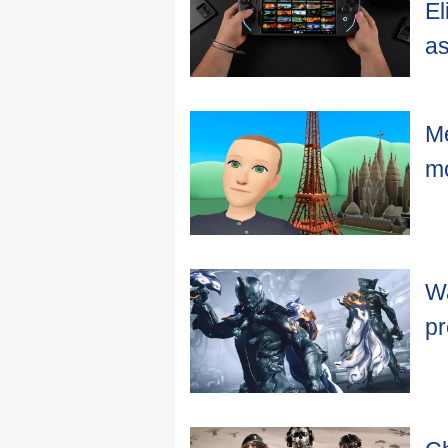
El
as
Me
mo
Wa
pr