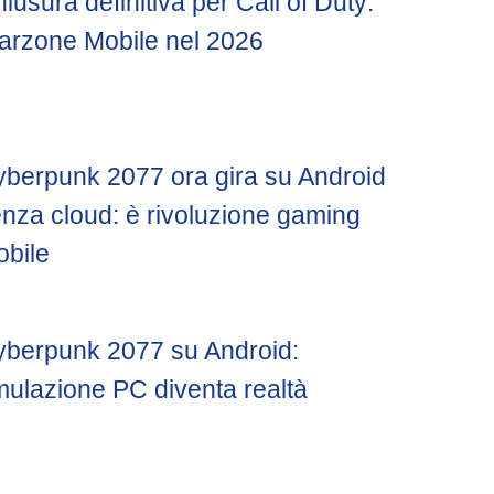
iusura definitiva per Call of Duty:
rzone Mobile nel 2026
berpunk 2077 ora gira su Android
nza cloud: è rivoluzione gaming
bile
berpunk 2077 su Android:
ulazione PC diventa realtà