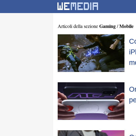
Gaming
Mobile
Articoli della sezione
/
Co
iP
mo
On
pe