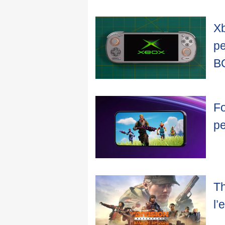
Xb
pe
B
Fo
pe
Th
l’