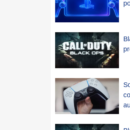
po
Bl
pr
So
co
au