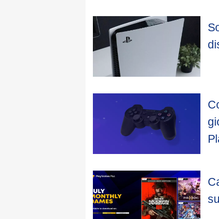
So
di
Co
gi
Pl
Ca
su