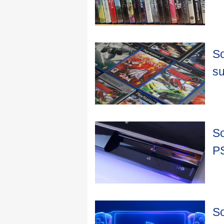
So
su
So
PS
So