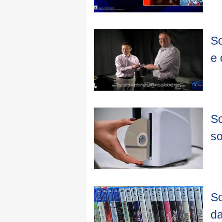
So
e 
So
so
So
da