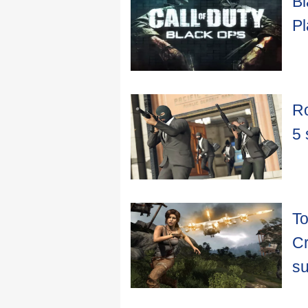
Bl
Pl
Ro
5 
To
Cr
s