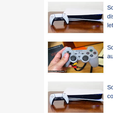
So
di
le
So
au
So
co