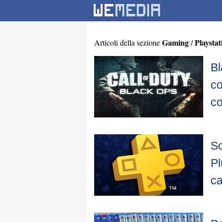
Gaming
Playstat
Articoli della sezione
/
Bl
co
co
So
Pl
ca