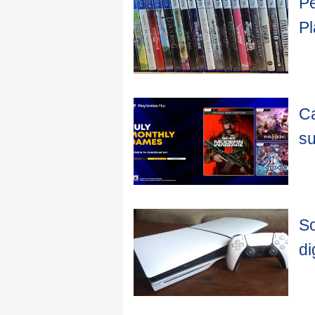
Pe
Pl
Ca
su
So
di