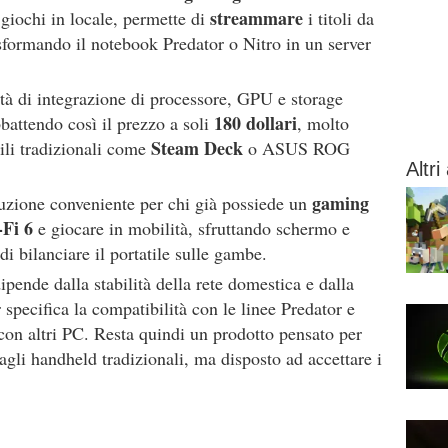
streammare
e giochi in locale, permette di
i titoli da
sformando il notebook Predator o Nitro in un server
tà di integrazione di processore, GPU e storage
180 dollari
bbattendo così il prezzo a soli
, molto
Steam Deck
tili tradizionali come
o ASUS ROG
Altri 
gaming
oluzione conveniente per chi già possiede un
Fi 6
e giocare in mobilità, sfruttando schermo e
 di bilanciare il portatile sulle gambe.
dipende dalla stabilità della rete domestica e dalla
specifica la compatibilità con le linee Predator e
 con altri PC. Resta quindi un prodotto pensato per
agli handheld tradizionali, ma disposto ad accettare i