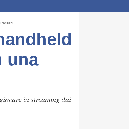
 dollari
 handheld
n una
giocare in streaming dai