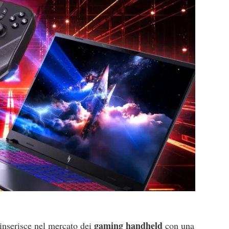
gaming handheld
inserisce nel mercato dei
con una