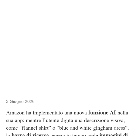
3 Giugno 2026
funzione AI
Amazon ha implementato una nuova
nella
sua app: mentre l’utente digita una descrizione visiva,
come “flannel shirt” o “blue and white gingham dress”,
barra di ricerca
immagini di
la
genera in tempo reale