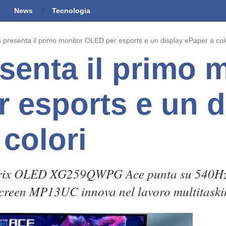
News
Tecnologia
 presenta il primo monitor OLED per esports e un display ePaper a col
senta il primo 
 esports e un d
colori
trix OLED XG259QWPG Ace punta su 540Hz 
Screen MP13UC innova nel lavoro multitaski