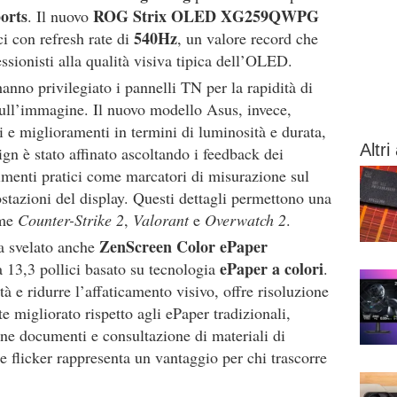
orts
ROG Strix OLED XG259QWPG
. Il nuovo
540Hz
ci con refresh rate di
, un valore record che
essionisti alla qualità visiva tipica dell’OLED.
anno privilegiato i pannelli TN per la rapidità di
ull’immagine. Il nuovo modello Asus, invece,
i e miglioramenti in termini di luminosità e durata,
Altri 
esign è stato affinato ascoltando i feedback dei
gimenti pratici come marcatori di misurazione sul
stazioni del display. Questi dettagli permettono una
ome
Counter-Strike 2
,
Valorant
e
Overwatch 2
.
ZenScreen Color ePaper
a svelato anche
ePaper a colori
a 13,3 pollici basato su tecnologia
.
à e ridurre l’affaticamento visivo, offre risoluzione
te migliorato rispetto agli ePaper tradizionali,
ione documenti e consultazione di materiali di
 e flicker rappresenta un vantaggio per chi trascorre