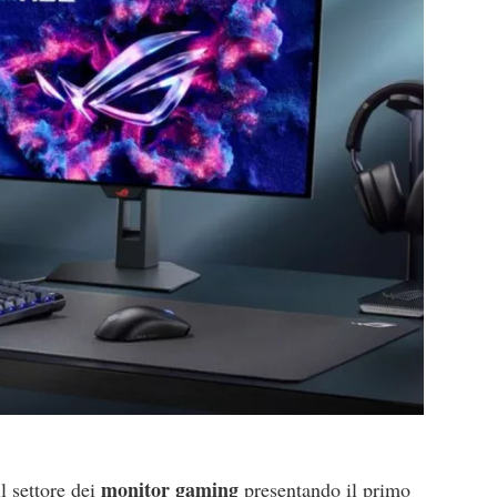
monitor gaming
l settore dei
presentando il primo