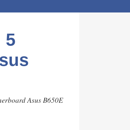
 5
Asus
herboard Asus B650E