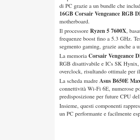
di PC grazie a un bundle che inclu
16GB Corsair Vengeance RGB 
motherboard.
Ryzen 5 7600X
Il processore
, basa
frequenze boost fino a 5.3 GHz. Tes
segmento gaming, grazie anche a u
Corsair Vengeance 
La memoria
RGB disattivabile e ICs SK Hynix, 
overclock, risultando ottimale per 
Asus B650E Max
La scheda madre
connettività Wi-Fi 6E, numerose po
predisposizione per future CPU del
Insieme, questi componenti rappres
un PC performante e facilmente esp