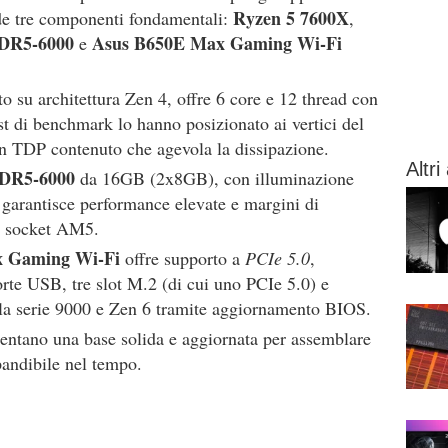
Ryzen 5 7600X
de tre componenti fondamentali:
,
DDR5-6000
Asus B650E Max Gaming Wi-Fi
e
to su architettura Zen 4, offre 6 core e 12 thread con
t di benchmark lo hanno posizionato ai vertici del
n TDP contenuto che agevola la dissipazione.
Altri 
DDR5-6000
da 16GB (2x8GB), con illuminazione
garantisce performance elevate e margini di
il socket AM5.
 Gaming Wi-Fi
offre supporto a
PCIe 5.0
,
rte USB, tre slot M.2 (di cui uno PCIe 5.0) e
la serie 9000 e Zen 6 tramite aggiornamento BIOS.
entano una base solida e aggiornata per assemblare
andibile nel tempo.