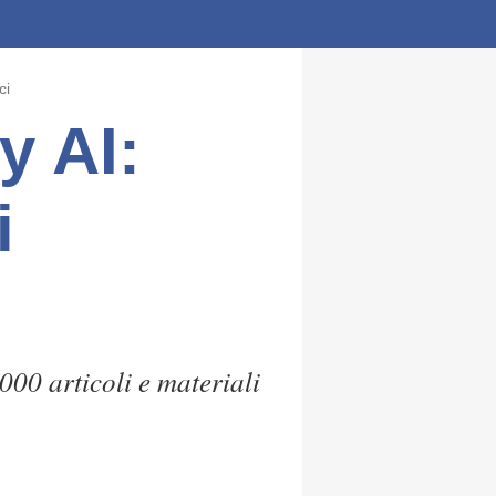
ci
y AI:
i
000 articoli e materiali