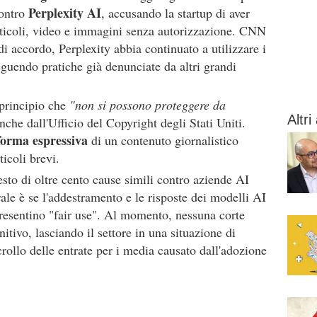
Perplexity AI
contro
, accusando la startup di aver
articoli, video e immagini senza autorizzazione. CNN
di accordo, Perplexity abbia continuato a utilizzare i
eguendo pratiche già denunciate da altri grandi
 principio che
"non si possono proteggere da
Altri 
che dall'Ufficio del Copyright degli Stati Uniti.
forma espressiva
di un contenuto giornalistico
ticoli brevi.
esto di oltre cento cause simili contro aziende AI
rale è se l'addestramento e le risposte dei modelli AI
resentino "fair use". Al momento, nessuna corte
itivo, lasciando il settore in una situazione di
crollo delle entrate per i media causato dall'adozione