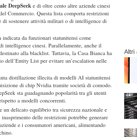
ciale DeepSeek
e di oltre cento altre aziende cinesi
del Commercio. Questa lista comporta restrizioni
di sostenere attività militari o di intelligence di
a indicata da funzionari statunitensi come
 di intelligence cinesi. Parallelamente, anche il
Altri 
destinato alla blacklist. Tuttavia, la Casa Bianca ha
 dell’Entity List per evitare un’escalation nelle
ta distillazione illecita di modelli AI statunitensi
uisizione di chip Nvidia tramite società di comodo.
epSeek sta guadagnando popolarità tra gli utenti
 rispetto a modelli concorrenti.
te un delicato equilibrio tra sicurezza nazionale e
 inasprimento delle restrizioni potrebbe generare
e aziende e i consumatori americani, alimentando
chino.