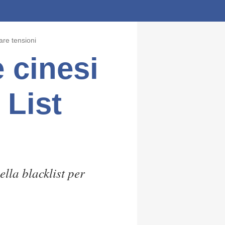
are tensioni
 cinesi
 List
lla blacklist per