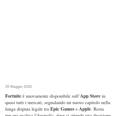
20 Maggio 2026
Fortnite
App Store
è nuovamente disponibile sull’
in
quasi tutti i mercati, segnalando un nuovo capitolo nella
Epic Games
Apple
lunga disputa legale tra
e
. Resta
per ora esclusa l’Australia, dove si attende una decisione