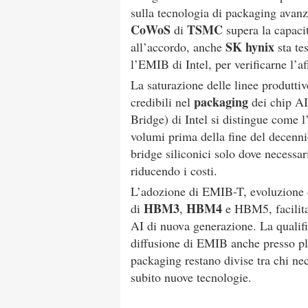
sulla tecnologia di packaging avan
CoWoS
TSMC
di
supera la capacit
SK hynix
all’accordo, anche
sta te
l’EMIB di Intel, per verificarne l’af
La saturazione delle linee produttiv
packaging
credibili nel
dei chip AI
Bridge) di Intel si distingue come l
volumi prima della fine del decenn
bridge siliconici solo dove necessari
riducendo i costi.
L’adozione di EMIB-T, evoluzione c
HBM3
HBM4
di
,
e HBM5, facilitan
AI di nuova generazione. La qualifi
diffusione di EMIB anche presso pla
packaging restano divise tra chi ne
subito nuove tecnologie.