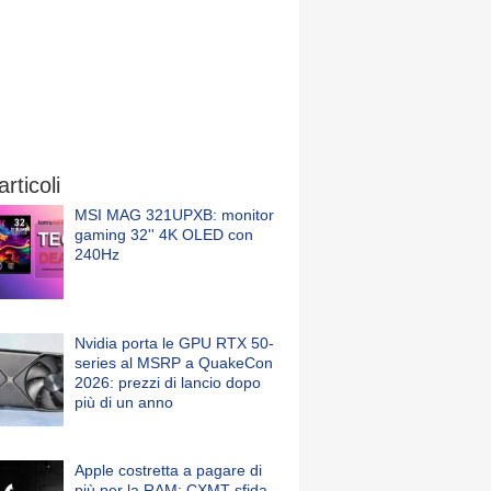
articoli
MSI MAG 321UPXB: monitor
gaming 32'' 4K OLED con
240Hz
Nvidia porta le GPU RTX 50-
series al MSRP a QuakeCon
2026: prezzi di lancio dopo
più di un anno
Apple costretta a pagare di
più per la RAM: CXMT sfida