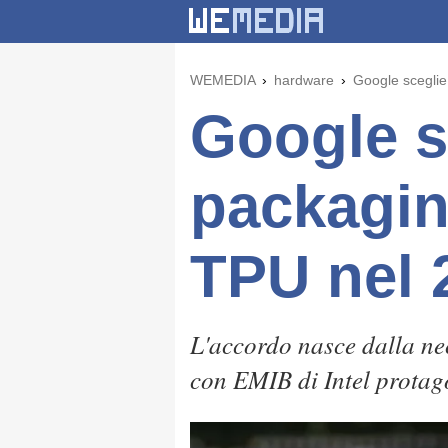
WEMEDIA
hardware
Google sceglie 
Google sc
packaging
TPU nel 
L'accordo nasce dalla nec
con EMIB di Intel protag