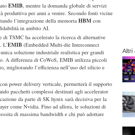
EMIB
zato
, mentre la domanda globale di servizi
à produttiva per anni a venire. Secondo fonti vicine
HBM
stando l’integrazione della memoria
con
fidabilità in ambito AI.
e di TSMC ha accelerato la ricerca di alternative
EMIB
. L’
(Embedded Multi-die Interconnect
Altri 
’unica soluzione industriale realistica per grandi
io. A differenza di CoWoS, EMIB utilizza piccoli
o, migliorando l’efficienza nell’uso del silicio e
on power delivery verticale, permetterà il supporto
do pacchetti complessi destinati agli accelerator
cazione da parte di SK hynix sarà decisiva per la
yer come Nvidia. Fino ad allora, le soluzioni di
cessita di massima bandwidth e chi può adottare