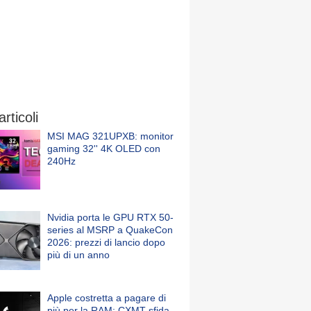
articoli
MSI MAG 321UPXB: monitor
gaming 32'' 4K OLED con
240Hz
Nvidia porta le GPU RTX 50-
series al MSRP a QuakeCon
2026: prezzi di lancio dopo
più di un anno
Apple costretta a pagare di
più per la RAM: CXMT sfida