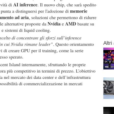
AI inference
ività di
. Il nuovo chip, che sarà spedito
memorie
, punta a distinguersi per l'adozione di
amento ad aria
, soluzioni che permettono di ridurre
Nvidia
AMD
lle alternative proposte da
e
basate su
)
e sistemi di liquid cooling.
scelto di concentrare gli sforzi sull’inference
Altri 
 in cui Nvidia rimane leader”
. Questo orientamento
vi di creare GPU per il training, come la serie
esso sperato.
scent Island internamente, sfruttando le proprie
ora più competitivo in termini di prezzo. L’obiettivo
da nel mercato dei data center e dell’infrastruttura
ossibilità di commercializzazione in mercati
.