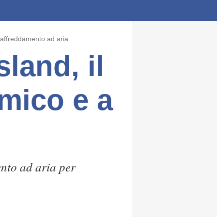
 raffreddamento ad aria
land, il
mico e a
ento ad aria per