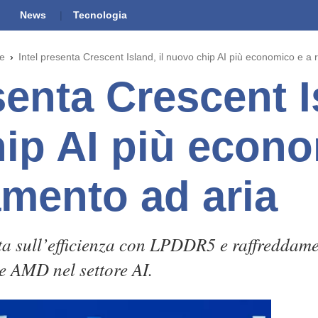
News
Tecnologia
he
Intel presenta Crescent Island, il nuovo chip AI più economico e a
senta Crescent Is
ip AI più econo
amento ad aria
nta sull’efficienza con LPDDR5 e raffreddam
e AMD nel settore AI.