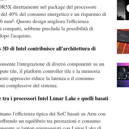
R5X direttamente nel package del processore
 del 40% del consumo energetico e un risparmio di
0 mm². Questo design migliora l'efficienza
ù compatti, sebbene precluda la possibilità di
dopo l'acquisto.
3D di Intel contribuisce all'architettura di
onsente l'integrazione di diversi componenti su un
ute tile, il platform controller tile e la memoria
uesto approccio riduce la latenza e il consumo
oni complessive del sistema.
e tra i processori Intel Lunar Lake e quelli basati
nano l'efficienza tipica dei SoC basati su Arm con
, offrendo un equilibrio tra prestazioni e consumo
nsente ai laptop equipaggiati con Lunar Lake di