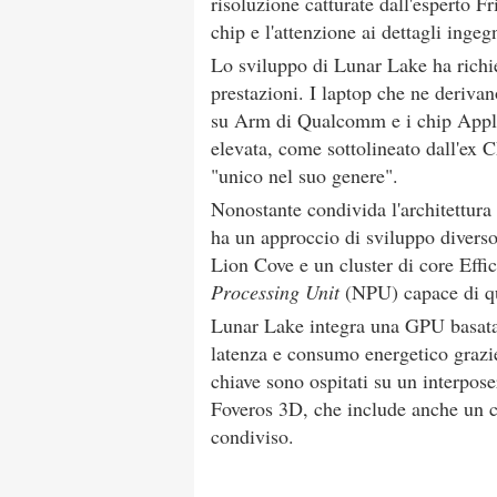
risoluzione catturate dall'esperto F
chip e l'attenzione ai dettagli ingegn
Lo sviluppo di Lunar Lake ha richies
prestazioni. I laptop che ne deriva
su Arm di Qualcomm e i chip Apple
elevata, come sottolineato dall'ex 
"unico nel suo genere".
Nonostante condivida l'architettur
ha un approccio di sviluppo divers
Lion Cove e un cluster di core Eff
Processing Unit
(NPU) capace di qu
Lunar Lake integra una GPU basata
latenza e consumo energetico grazie 
chiave sono ospitati su un interposer
Foveros 3D, che include anche un 
condiviso.