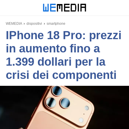
WEMEDIA
dispositivi
smartphone
IPhone 18 Pro: prezzi
in aumento fino a
1.399 dollari per la
crisi dei componenti