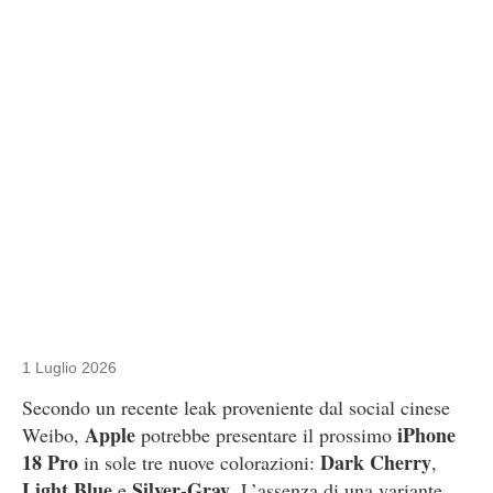
1 Luglio 2026
Secondo un recente leak proveniente dal social cinese
Apple
iPhone
Weibo,
potrebbe presentare il prossimo
18 Pro
Dark Cherry
in sole tre nuove colorazioni:
,
Light Blue
Silver-Gray
e
. L’assenza di una variante