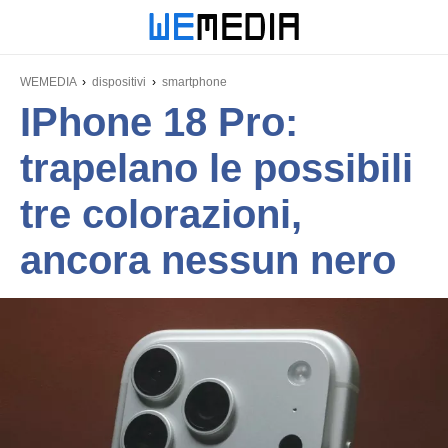
WEMEDIA
dispositivi
smartphone
IPhone 18 Pro:
trapelano le possibili
tre colorazioni,
ancora nessun nero