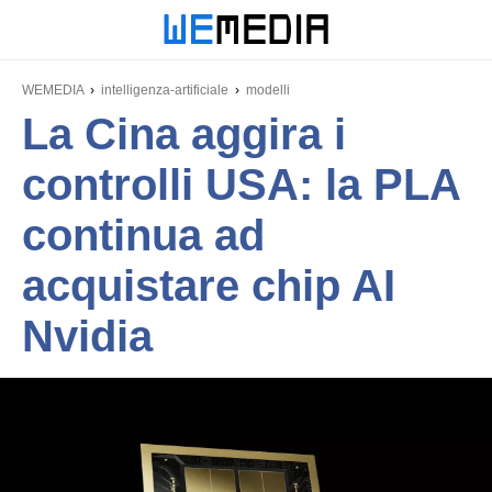
WEMEDIA
intelligenza-artificiale
modelli
La Cina aggira i
controlli USA: la PLA
continua ad
acquistare chip AI
Nvidia