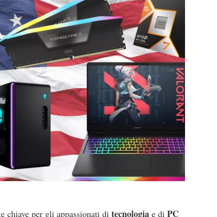
tecnologia
PC
e chiave per gli appassionati di
e di