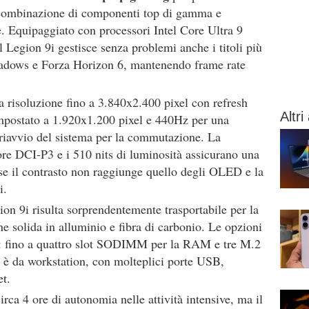
a combinazione di componenti top di gamma e
e. Equipaggiato con processori Intel Core Ultra 9
egion 9i gestisce senza problemi anche i titoli più
hadows e Forza Horizon 6, mantenendo frame rate
na risoluzione fino a 3.840x2.400 pixel con refresh
Altri 
mpostato a 1.920x1.200 pixel e 440Hz per una
l riavvio del sistema per la commutazione. La
ore DCI-P3 e i 510 nits di luminosità assicurano una
e se il contrasto non raggiunge quello degli OLED e la
i.
ion 9i risulta sorprendentemente trasportabile per la
ne solida in alluminio e fibra di carbonio. Le opzioni
i: fino a quattro slot SODIMM per la RAM e tre M.2
à è da workstation, con molteplici porte USB,
t.
rca 4 ore di autonomia nelle attività intensive, ma il