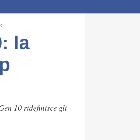
ci
: la
op
Gen 10 ridefinisce gli