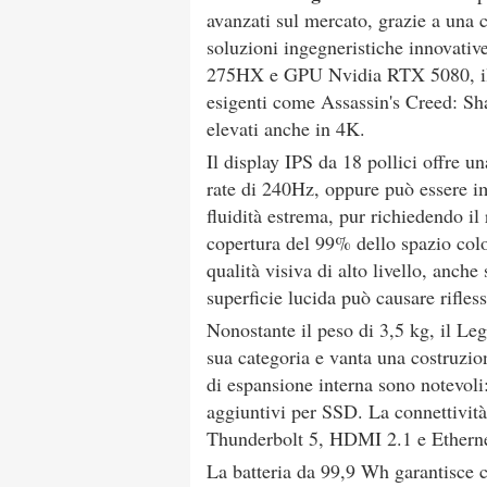
avanzati sul mercato, grazie a un
soluzioni ingegneristiche innovativ
275HX e GPU Nvidia RTX 5080, il L
esigenti come Assassin's Creed: S
elevati anche in 4K.
Il display IPS da 18 pollici offre u
rate di 240Hz, oppure può essere i
fluidità estrema, pur richiedendo i
copertura del 99% dello spazio col
qualità visiva di alto livello, anch
superficie lucida può causare rifless
Nonostante il peso di 3,5 kg, il Leg
sua categoria e vanta una costruzio
di espansione interna sono notevol
aggiuntivi per SSD. La connettivit
Thunderbolt 5, HDMI 2.1 e Etherne
La batteria da 99,9 Wh garantisce ci