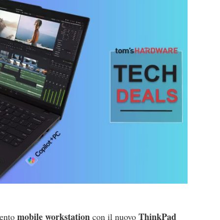
mobile workstation
ThinkPad
mento
con il nuovo