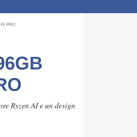
9 HX PRO
 96GB
PRO
re Ryzen AI e un design