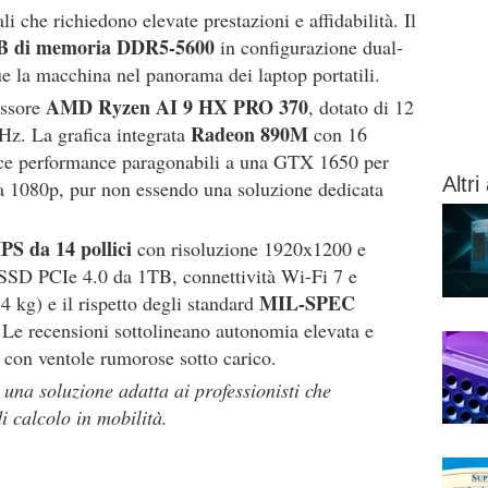
li che richiedono elevate prestazioni e affidabilità. Il
B di memoria DDR5-5600
in configurazione dual-
e la macchina nel panorama dei laptop portatili.
AMD Ryzen AI 9 HX PRO 370
essore
, dotato di 12
Radeon 890M
Hz. La grafica integrata
con 16
e performance paragonabili a una GTX 1650 per
Altri 
a 1080p, pur non essendo una soluzione dedicata
IPS da 14 pollici
con risoluzione 1920x1200 e
SSD PCIe 4.0 da 1TB, connettività Wi-Fi 7 e
MIL-SPEC
4 kg) e il rispetto degli standard
. Le recensioni sottolineano autonomia elevata e
r con ventole rumorose sotto carico.
na soluzione adatta ai professionisti che
 calcolo in mobilità.