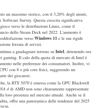
to un massimo storico, con il 3,20% degli utenti,
Software Survey. Questa crescita significativa
i gioco verso le distribuzioni Linux, come il
 lancio dello Steam Deck nel 2022. L'aumento è
Windows 11
nsoddisfazione verso
e le sue rigide
zione forzata di servizi.
Intel
ntinua a guadagnare terreno su
, detenendo ora
i gaming. Il calo della quota di mercato di Intel è
amento nelle preferenze dei consumatori. Inoltre, vi
 CPU con 8 o più core fisici, suggerendo un
rte dei giocatori.
che, la
RTX 5070
è emersa come la GPU Blackwell
NA 4
di AMD non sono chiaramente rappresentate
ulla loro presenza nel mercato attuale. Anche se il
ndita, offre una panoramica delle tendenze del 2025
 2026.