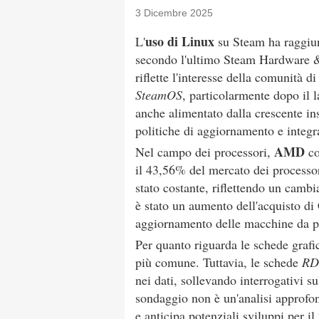
3 Dicembre 2025
uso di Linux
L'
su Steam ha raggiun
secondo l'ultimo Steam Hardware & 
riflette l'interesse della comunità d
SteamOS
, particolarmente dopo il
anche alimentato dalla crescente i
politiche di aggiornamento e integra
AMD
Nel campo dei processori,
co
il 43,56% del mercato dei processor
stato costante, riflettendo un cambi
è stato un aumento dell'acquisto di
aggiornamento delle macchine da pa
Per quanto riguarda le schede grafi
più comune. Tuttavia, le schede
RD
nei dati, sollevando interrogativi s
sondaggio non è un'analisi approfo
e anticipa potenziali sviluppi per il