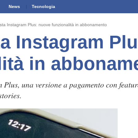
News
Tecnologia
sta Instagram Plus: nuove funzionalità in abbonamento
ta Instagram Pl
lità in abbonam
 Plus, una versione a pagamento con feature
stories.