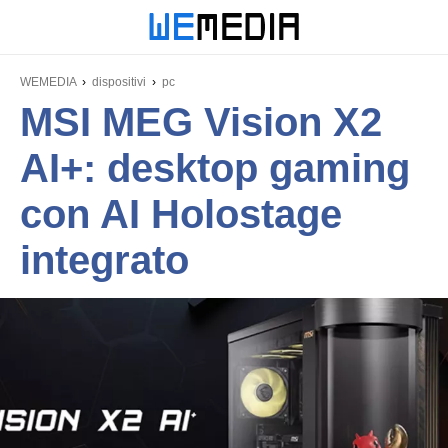
WEMEDIA
dispositivi
pc
MSI MEG Vision X2
AI+: desktop gaming
con AI Holostage
integrato