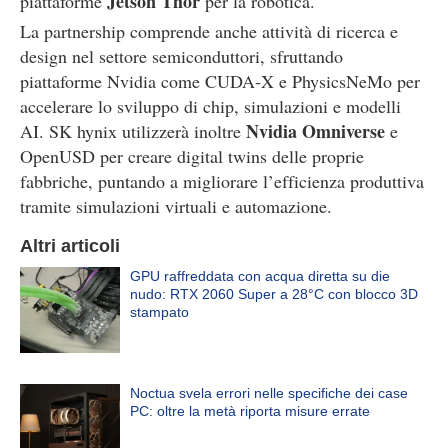
Jetson Thor
piattaforme
per la robotica.
La partnership comprende anche attività di ricerca e
design nel settore semiconduttori, sfruttando
piattaforme Nvidia come CUDA-X e PhysicsNeMo per
accelerare lo sviluppo di chip, simulazioni e modelli
Nvidia Omniverse
AI. SK hynix utilizzerà inoltre
e
OpenUSD per creare digital twins delle proprie
fabbriche, puntando a migliorare l’efficienza produttiva
tramite simulazioni virtuali e automazione.
Altri articoli
GPU raffreddata con acqua diretta su die
nudo: RTX 2060 Super a 28°C con blocco 3D
stampato
Noctua svela errori nelle specifiche dei case
PC: oltre la metà riporta misure errate