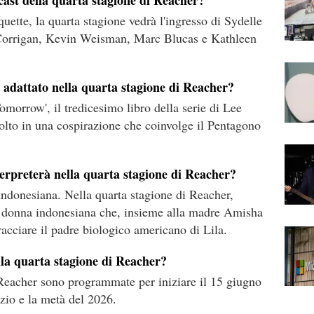
 cast della quarta stagione di Reacher?
ette, la quarta stagione vedrà l'ingresso di Sydelle
orrigan, Kevin Weisman, Marc Blucas e Kathleen
adattato nella quarta stagione di Reacher?
omorrow', il tredicesimo libro della serie di Lee
volto in una cospirazione che coinvolge il Pentagono
erpreterà nella quarta stagione di Reacher?
indonesiana. Nella quarta stagione di Reacher,
e donna indonesiana che, insieme alla madre Amisha
racciare il padre biologico americano di Lila.
lla quarta stagione di Reacher?
 Reacher sono programmate per iniziare il 15 giugno
izio e la metà del 2026.