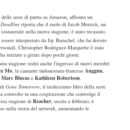
a delle serie di punta su Amazon, affronta un
.
Deadline
riporta che il ruolo di Jacob Merrick, un
 sostanziale nella nuova stagione, è stato recastato.
 essere interpretato da Jay Baruchel, che ha dovuto
ersonali. Christopher Rodriguez-Marquette è stato
 ha iniziato a girare dopo pochi giorni.
arta stagione vedrà anche l'ingresso di nuovi membri
ez Mo
Anggun
, la cantante indonesiana-francese
,
Marc Blucas
Kathleen Robertson
,
e
.
 di
Gone Tomorrow
, il tredicesimo libro della serie
va coinvolto in una cospirazione che coinvolge il
Reacher
erza stagione di
, uscita a febbraio, è
sso nella storia del network, aumentando le