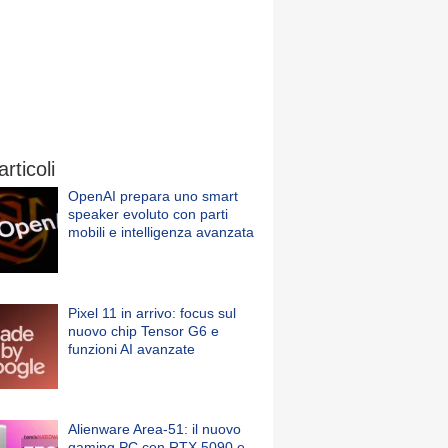
articoli
OpenAI prepara uno smart
speaker evoluto con parti
mobili e intelligenza avanzata
Pixel 11 in arrivo: focus sul
nuovo chip Tensor G6 e
funzioni AI avanzate
Alienware Area-51: il nuovo
gaming PC con RTX 5090 e