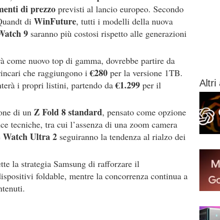
enti di prezzo
previsti al lancio europeo. Secondo
WinFuture
 Quandt di
, tutti i modelli della nuova
Watch 9
saranno più costosi rispetto alle generazioni
erà come nuovo top di gamma, dovrebbe partire da
€280
incari che raggiungono i
per la versione 1TB.
Altri 
€1.299
erà i propri listini, partendo da
per il
Z Fold 8 standard
ione di un
, pensato come opzione
ce tecniche, tra cui l’assenza di una zoom camera
Watch Ultra 2
e
seguiranno la tendenza al rialzo dei
tte la strategia Samsung di rafforzare il
spositivi foldable, mentre la concorrenza continua a
ntenuti.