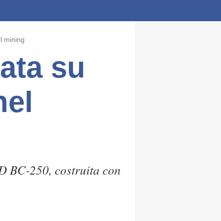
l mining
ata su
nel
MD BC-250, costruita con