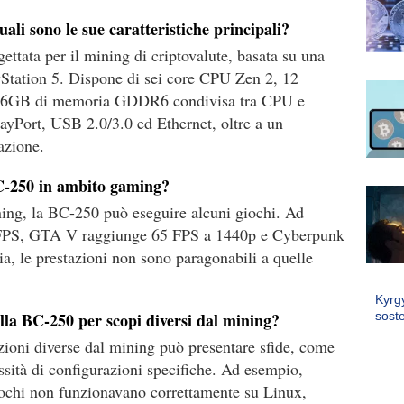
li sono le sue caratteristiche principali?
ata per il mining di criptovalute, basata su una
yStation 5. Dispone di sei core CPU Zen 2, 12
e 16GB di memoria GDDR6 condivisa tra CPU e
yPort, USB 2.0/3.0 ed Ethernet, oltre a un
azione.
BC-250 in ambito gaming?
ning, la BC-250 può eseguire alcuni giochi. Ad
0 FPS, GTA V raggiunge 65 FPS a 1440p e Cyberpunk
a, le prestazioni non sono paragonabili a quelle
Kyrg
soste
della BC-250 per scopi diversi dal mining?
zioni diverse dal mining può presentare sfide, come
essità di configurazioni specifiche. Ad esempio,
ochi non funzionavano correttamente su Linux,