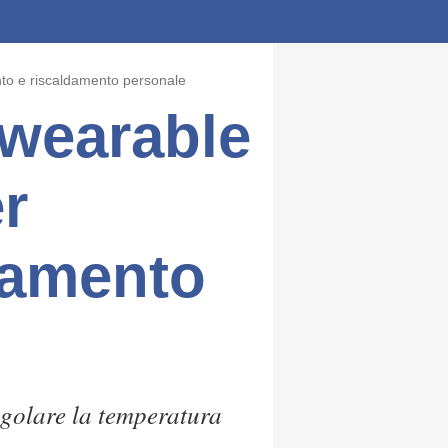
nto e riscaldamento personale
 wearable
r
damento
regolare la temperatura