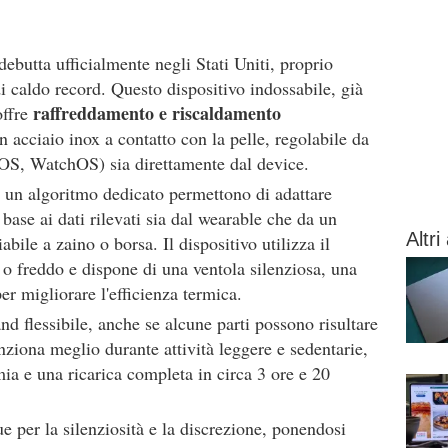
debutta ufficialmente negli Stati Uniti, proprio
i caldo record. Questo dispositivo indossabile, già
raffreddamento e riscaldamento
offre
n acciaio inox a contatto con la pelle, regolabile da
iOS, WatchOS) sia direttamente dal device.
 un algoritmo dedicato permettono di adattare
base ai dati rilevati sia dal wearable che da un
Altri 
bile a zaino o borsa. Il dispositivo utilizza il
 o freddo e dispone di una ventola silenziosa, una
er migliorare l'efficienza termica.
d flessibile, anche se alcune parti possono risultare
 funziona meglio durante attività leggere e sedentarie,
ia e una ricarica completa in circa 3 ore e 20
e per la silenziosità e la discrezione, ponendosi