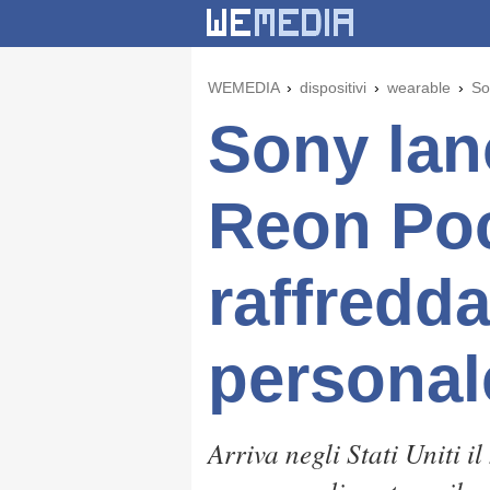
WEMEDIA
dispositivi
wearable
So
Sony lan
Reon Poc
raffredd
personal
Arriva negli Stati Uniti 