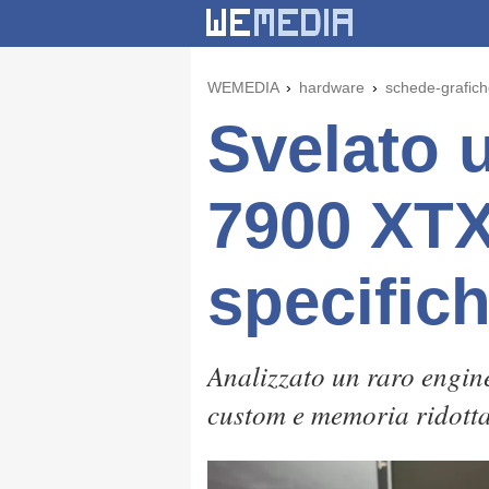
WEMEDIA
hardware
schede-grafic
Svelato 
7900 XTX
specific
Analizzato un raro eng
custom e memoria ridott