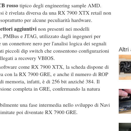
B rosso
tipico degli engineering sample AMD.
 si è rivelata diversa da una RX 7900 XTX retail non
 soprattutto per alcune peculiarità hardware.
ettori aggiuntivi
non presenti nei modelli
, PMBus e JTAG, utilizzato dagli ingegneri per
un connettore nero per l'analisi logica dei segnali
Altri 
nti piccoli dip switch che consentono configurazioni
ollegati a recovery VBIOS.
 software come RX 7900 XTX, la scheda dispone di
inea con la RX 7900 GRE, e anche il numero di ROP
i memoria, infatti, è di 256 bit anziché 384. Il
sione completa in GRE, confermando la natura
ilmente una fase intermedia nello sviluppo di Navi
 limitate poi diventate RX 7900 GRE.