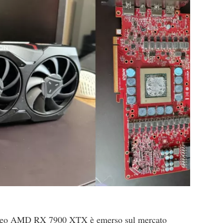
deo AMD RX 7900 XTX è emerso sul mercato