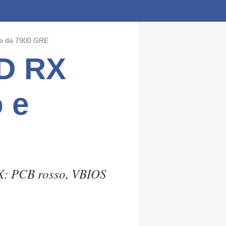
he da 7900 GRE
MD RX
 e
X: PCB rosso, VBIOS