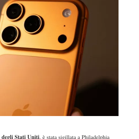
degli Stati Uniti
, è stata sigillata a Philadelphia