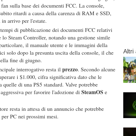
i fan sulla base dei documenti FCC. La console,
ubito ritardi a causa della carenza di RAM e SSD,
n arrivo per l'estate.
 tempi di pubblicazione dei documenti FCC relativi
e lo Steam Controller, notando una gestione simile
particolare, il manuale utente e le immagini della
Altri 
 solo dopo la presunta uscita della console, il che
ella fine di giugno.
prezzo
ncipale interrogativo resta il
. Secondo alcune
erare i $1.000, cifra significativa dato che le
 a quelle di una PS5 standard. Valve potrebbe
SteamOS
 aggressiva per favorire l'adozione di
e
ettore resta in attesa di un annuncio che potrebbe
e per PC nei prossimi mesi.