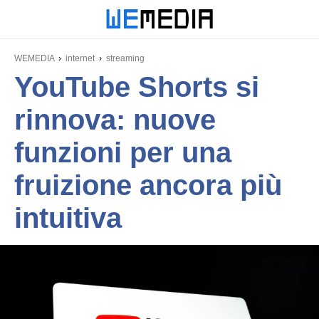
WEMEDIA
internet
streaming
YouTube Shorts si
rinnova: nuove
funzioni per una
fruizione ancora più
intuitiva