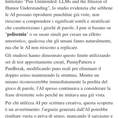
Intitolato "Pun Unintended: LLMs and the Illusion of
Humor Understanding", lo studio evidenzia che sebbene
le AI possano riprodurre punchline già viste, non
riescono a comprendere i significati sottili e stratificati
che caratterizzano i giochi di parole. I pun si basano su
polisemia
"
" o su suoni simili per creare un effetto
umoristico, qualcosa che gli umani fanno naturalmente,
ma che le AI non riescono a replicare.
Gli studiosi hanno dimostrato questo limite utilizzando
set di test appositamente creati, PunnyPattern e
PunBreak, modificando puns reali per eliminare il
doppio senso mantenendo la struttura. Mentre un
umano riconoscerebbe immediatamente la perdita del
gioco di parole, l'AI spesso continuava a considerare la
frase divertente solo perché ne imitava una già vista.
Per chi utilizza AI per scrittura creativa, questa scoperta
è un avvertimento: l'arguzia generata dall’AI potrebbe
risultare vuota o priva di senso, mancando il sarcasmo e