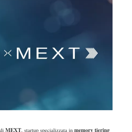
MEXT
memory tiering
 di
, startup specializzata in