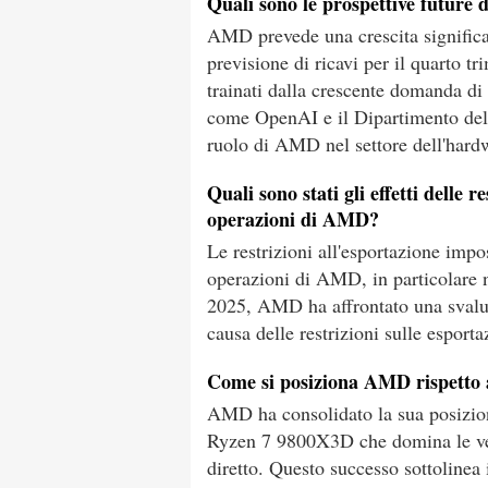
Quali sono le prospettive future d
AMD prevede una crescita significati
previsione di ricavi per il quarto tr
trainati dalla crescente domanda di
come OpenAI e il Dipartimento dell'E
ruolo di AMD nel settore dell'hard
Quali sono stati gli effetti delle r
operazioni di AMD?
Le restrizioni all'esportazione impo
operazioni di AMD, in particolare n
2025, AMD ha affrontato una svaluta
causa delle restrizioni sulle espor
Come si posiziona AMD rispetto a
AMD ha consolidato la sua posizion
Ryzen 7 9800X3D che domina le vendi
diretto. Questo successo sottoline