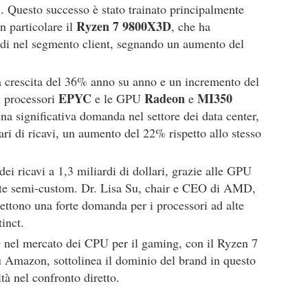
ri. Questo successo è stato trainato principalmente
Ryzen 7 9800X3D
in particolare il
, che ha
ardi nel segmento client, segnando un aumento del
na crescita del 36% anno su anno e un incremento del
EPYC
Radeon
MI350
i processori
e le GPU
e
una significativa domanda nel settore dei data center,
ari di ricavi, un aumento del 22% rispetto allo stesso
dei ricavi a 1,3 miliardi di dollari, grazie alle GPU
ate semi-custom. Dr. Lisa Su, chair e CEO di AMD,
flettono una forte domanda per i processori ad alte
tinct.
nel mercato dei CPU per il gaming, con il Ryzen 7
u Amazon, sottolinea il dominio del brand in questo
tà nel confronto diretto.