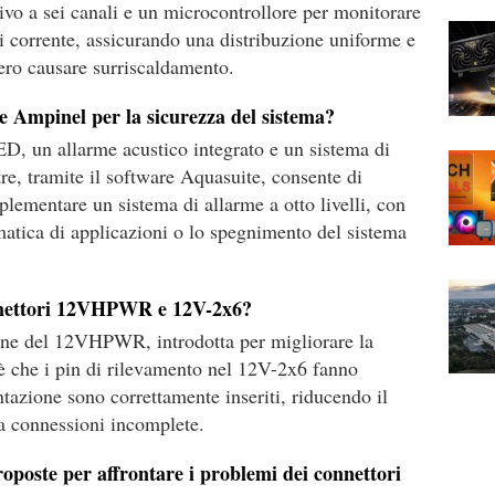
tivo a sei canali e un microcontrollore per monitorare
di corrente, assicurando una distribuzione uniforme e
ero causare surriscaldamento.
re Ampinel per la sicurezza del sistema?
D, un allarme acustico integrato e un sistema di
re, tramite il software Aquasuite, consente di
plementare un sistema di allarme a otto livelli, con
atica di applicazioni o lo spegnimento del sistema
connettori 12VHPWR e 12V-2x6?
one del 12VHPWR, introdotta per migliorare la
 è che i pin di rilevamento nel 12V-2x6 fanno
tazione sono correttamente inseriti, riducendo il
 a connessioni incomplete.
roposte per affrontare i problemi dei connettori