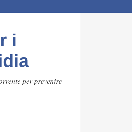
r i
idia
rrente per prevenire