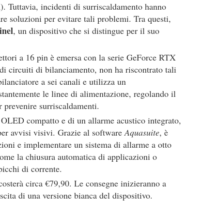
 Tuttavia, incidenti di surriscaldamento hanno
re soluzioni per evitare tali problemi. Tra questi,
nel
, un dispositivo che si distingue per il suo
nettori a 16 pin è emersa con la serie GeForce RTX
i circuiti di bilanciamento, non ha riscontrato tali
lanciatore a sei canali e utilizza un
tantemente le linee di alimentazione, regolando il
r prevenire surriscaldamenti.
ay OLED compatto e di un allarme acustico integrato,
er avvisi visivi. Grazie al software
Aquasuite
, è
zioni e implementare un sistema di allarme a otto
 come la chiusura automatica di applicazioni o
icchi di corrente.
costerà circa €79,90. Le consegne inizieranno a
cita di una versione bianca del dispositivo.