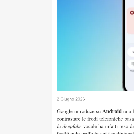
2 Giugno 2026
Android
Google introduce su
una f
contrastare le frodi telefoniche bas
di
deepfake
vocale ha infatti reso dif
facilitando truffe in cui i malintenzi