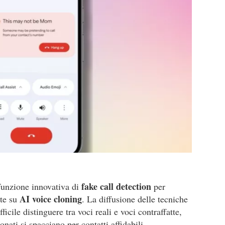
fake call detection
unzione innovativa di
per
AI voice cloning
ate su
. La diffusione delle tecniche
ficile distinguere tra voci reali e voci contraffatte,
onati si spacciano per contatti affidabili.