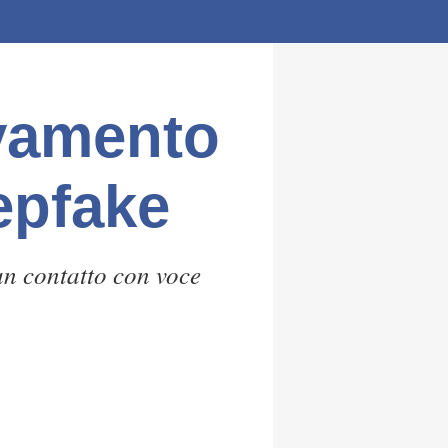
evamento
epfake
n contatto con voce