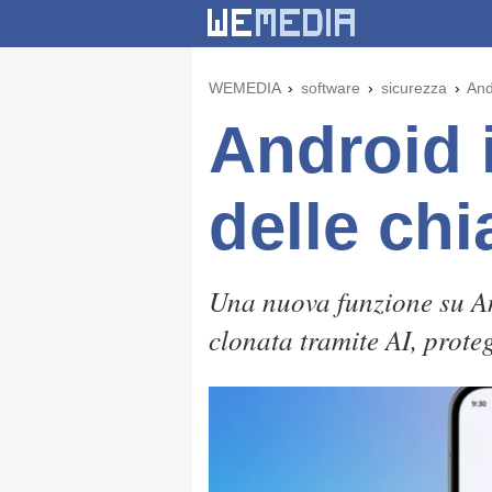
WEMEDIA
software
sicurezza
And
Android 
delle ch
Una nuova funzione su An
clonata tramite AI, prot