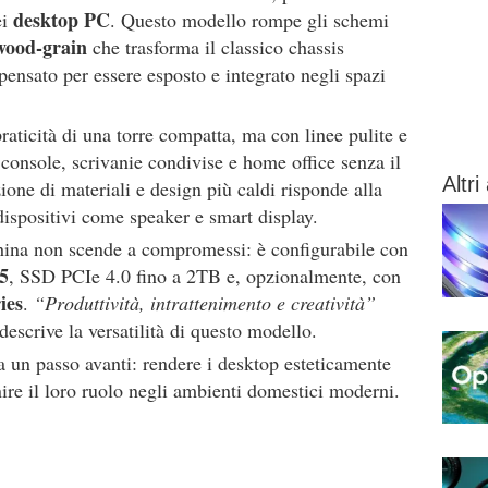
desktop PC
ei
. Questo modello rompe gli schemi
wood-grain
che trasforma il classico chassis
pensato per essere esposto e integrato negli spazi
aticità di una torre compatta, ma con linee pulite e
 console, scrivanie condivise e home office senza il
Altri 
ione di materiali e design più caldi risponde alla
dispositivi come speaker e smart display.
china non scende a compromessi: è configurabile con
5
, SSD PCIe 4.0 fino a 2TB e, opzionalmente, con
ies
.
“Produttività, intrattenimento e creatività”
escrive la versatilità di questo modello.
 un passo avanti: rendere i desktop esteticamente
nire il loro ruolo negli ambienti domestici moderni.