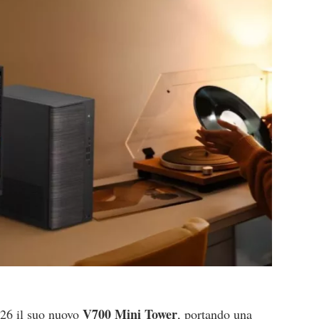
V700 Mini Tower
26 il suo nuovo
, portando una