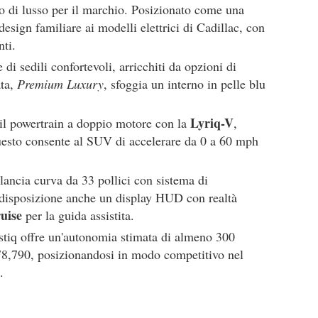
to di lusso per il marchio. Posizionato come una
 design familiare ai modelli elettrici di Cadillac, con
nti.
e di sedili confortevoli, arricchiti da opzioni di
ata,
Premium Luxury
, sfoggia un interno in pelle blu
Lyriq-V
e il powertrain a doppio motore con la
,
uesto consente al SUV di accelerare da 0 a 60 mph
plancia curva da 33 pollici con sistema di
 disposizione anche un display HUD con realtà
uise
per la guida assistita.
stiq offre un'autonomia stimata di almeno 300
$78,790, posizionandosi in modo competitivo nel
.