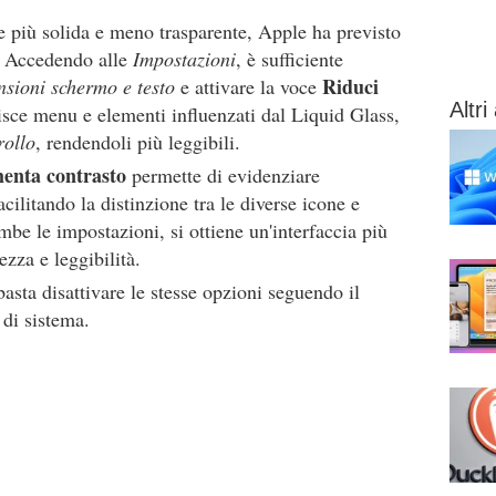
e più solida e meno trasparente, Apple ha previsto
i. Accedendo alle
Impostazioni
, è sufficiente
Riduci
sioni schermo e testo
e attivare la voce
Altri 
isce menu e elementi influenzati dal Liquid Glass,
rollo
, rendendoli più leggibili.
enta contrasto
permette di evidenziare
acilitando la distinzione tra le diverse icone e
be le impostazioni, si ottiene un'interfaccia più
ezza e leggibilità.
 basta disattivare le stesse opzioni seguendo il
 di sistema.