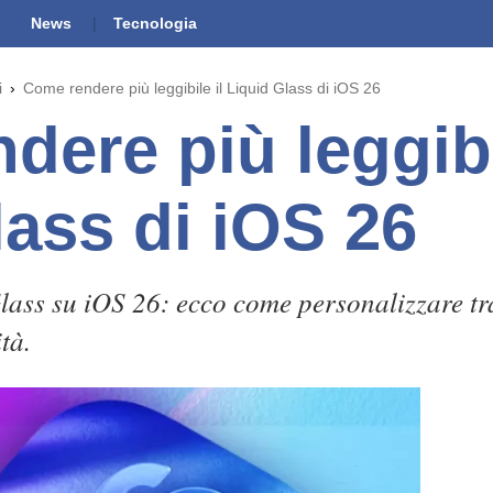
News
Tecnologia
i
Come rendere più leggibile il Liquid Glass di iOS 26
ere più leggibi
lass di iOS 26
lass su iOS 26: ecco come personalizzare tr
tà.