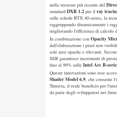
Dire
nella versione più recente del
DXR 1.2
ray tracin
standard
per il
sulle schede RTX 40-series, la tecn
raggruppando dinamicamente i raggi
migliorando l'efficienza di calcolo 
Opacity Mi
In combinazione con
dall'elaborazione i pixel non visibil
sole aree opache e rilevanti. Secondo
SER garantisce incrementi di pres
Intel Arc B-serie
fino al 90% sulle
Queste innovazioni sono rese accessi
Shader Model 6.9
, che consente l
Tuttavia, il reale beneficio per l'ut
da parte degli sviluppatori nei futuri