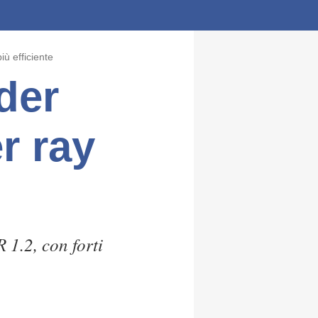
ù efficiente
der
r ray
1.2, con forti