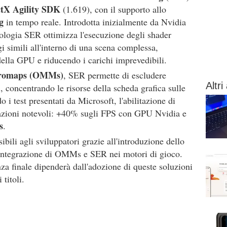
ctX Agility SDK
(1.619), con il supporto allo
g
in tempo reale. Introdotta inizialmente da Nvidia
ologia SER ottimizza l'esecuzione degli shader
 simili all'interno di una scena complessa,
della GPU e riducendo i carichi imprevedibili.
cromaps (OMMs)
, SER permette di escludere
Altri 
i, concentrando le risorse della scheda grafica sulle
 i test presentati da Microsoft, l'abilitazione di
tazioni notevoli: +40% sugli FPS con GPU Nvidia e
s
.
bili agli sviluppatori grazie all'introduzione dello
'integrazione di OMMs e SER nei motori di gioco.
enza finale dipenderà dall'adozione di queste soluzioni
 titoli.