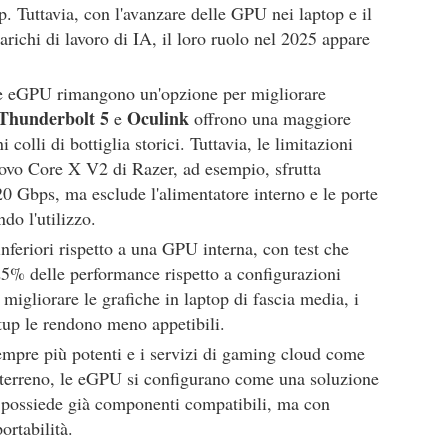
. Tuttavia, con l'avanzare delle GPU nei laptop e il
arichi di lavoro di IA, il loro ruolo nel 2025 appare
, le eGPU rimangono un'opzione per migliorare
Thunderbolt 5
Oculink
e
offrono una maggiore
colli di bottiglia storici. Tuttavia, le limitazioni
uovo Core X V2 di Razer, ad esempio, sfrutta
20 Gbps, ma esclude l'alimentatore interno e le porte
do l'utilizzo.
nferiori rispetto a una GPU interna, con test che
25% delle performance rispetto a configurazioni
gliorare le grafiche in laptop di fascia media, i
etup le rendono meno appetibili.
empre più potenti e i servizi di gaming cloud come
erreno, le eGPU si configurano come una soluzione
i possiede già componenti compatibili, ma con
ortabilità.