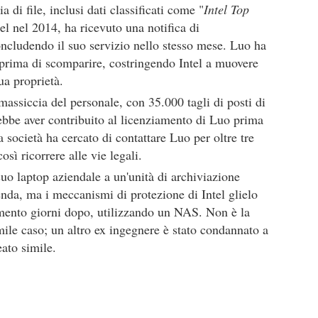
a di file, inclusi dati classificati come "
Intel Top
el nel 2014, ha ricevuto una notifica di
oncludendo il suo servizio nello stesso mese. Luo ha
e prima di scomparire, costringendo Intel a muovere
ua proprietà.
massiccia del personale, con 35.000 tagli di posti di
rebbe aver contribuito al licenziamento di Luo prima
a società ha cercato di contattare Luo per oltre tre
ì ricorrere alle vie legali.
 suo laptop aziendale a un'unità di archiviazione
enda, ma i meccanismi di protezione di Intel glielo
imento giorni dopo, utilizzando un NAS. Non è la
mile caso; un altro ex ingegnere è stato condannato a
eato simile.