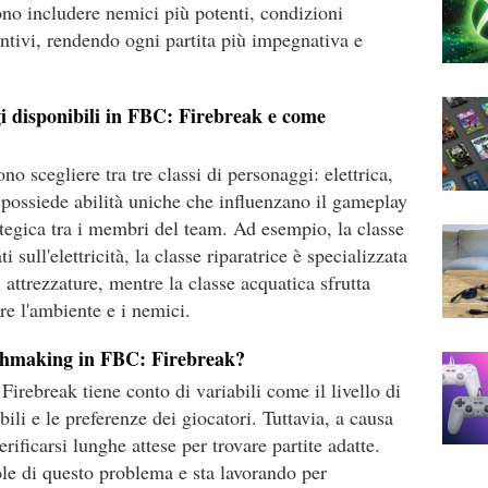
ono includere nemici più potenti, condizioni
untivi, rendendo ogni partita più impegnativa e
gi disponibili in FBC: Firebreak e come
o scegliere tra tre classi di personaggi: elettrica,
e possiede abilità uniche che influenzano il gameplay
tegica tra i membri del team. Ad esempio, la classe
i sull'elettricità, la classe riparatrice è specializzata
attrezzature, mentre la classe acquatica sfrutta
are l'ambiente e i nemici.
tchmaking in FBC: Firebreak?
irebreak tiene conto di variabili come il livello di
ibili e le preferenze dei giocatori. Tuttavia, a causa
rificarsi lunghe attese per trovare partite adatte.
e di questo problema e sta lavorando per