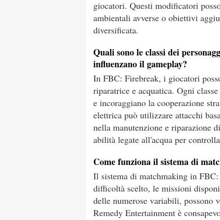
giocatori. Questi modificatori poss
ambientali avverse o obiettivi aggi
diversificata.
Quali sono le classi dei personag
influenzano il gameplay?
In FBC: Firebreak, i giocatori posson
riparatrice e acquatica. Ogni class
e incoraggiano la cooperazione stra
elettrica può utilizzare attacchi basat
nella manutenzione e riparazione di 
abilità legate all'acqua per controll
Come funziona il sistema di ma
Il sistema di matchmaking in FBC: F
difficoltà scelto, le missioni dispon
delle numerose variabili, possono ve
Remedy Entertainment è consapevol