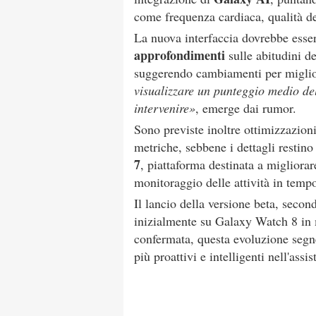
come frequenza cardiaca, qualità del
La nuova interfaccia dovrebbe esse
approfondimenti
sulle abitudini de
suggerendo cambiamenti per miglior
visualizzare un punteggio medio del
intervenire»
, emerge dai rumor.
Sono previste inoltre ottimizzazion
metriche, sebbene i dettagli restin
7
, piattaforma destinata a migliorare
monitoraggio delle attività in tempo
Il lancio della versione beta, seco
inizialmente su Galaxy Watch 8 in m
confermata, questa evoluzione seg
più proattivi e intelligenti nell'assis