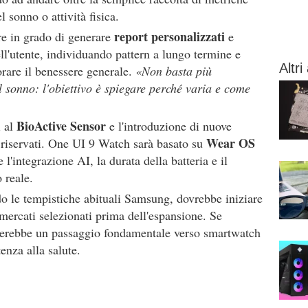
 sonno o attività fisica.
report personalizzati
re in grado di generare
e
ll'utente, individuando pattern a lungo termine e
Altri 
are il benessere generale.
«Non basta più
 sonno: l'obiettivo è spiegare perché varia e come
BioActive Sensor
i al
e l'introduzione di nuove
Wear OS
o riservati. One UI 9 Watch sarà basato su
 l'integrazione AI, la durata della batteria e il
 reale.
ndo le tempistiche abituali Samsung, dovrebbe iniziare
ercati selezionati prima dell'espansione. Se
nerebbe un passaggio fondamentale verso smartwatch
tenza alla salute.