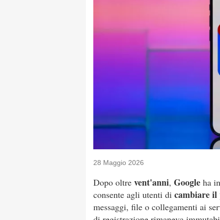
28 Maggio 2026
vent'anni
Google
Dopo oltre
,
ha in
cambiare il 
consente agli utenti di
messaggi, file o collegamenti ai se
di registrazione rimaneva immutabi