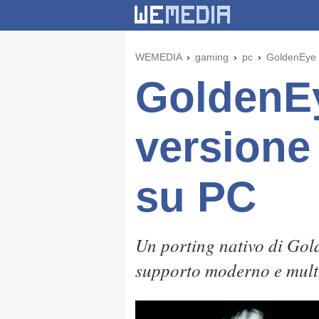
WEMEDIA
gaming
pc
GoldenEye 0
GoldenEy
versione
su PC
Un porting nativo di Gol
supporto moderno e multi