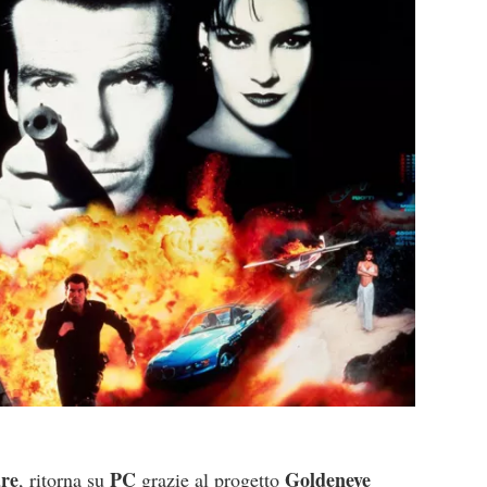
re
PC
Goldeneye
, ritorna su
grazie al progetto