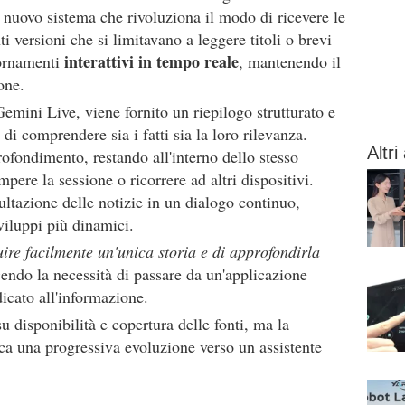
 nuovo sistema che rivoluziona il modo di ricevere le
i versioni che si limitavano a leggere titoli o brevi
interattivi in tempo reale
iornamenti
, mantenendo il
one.
mini Live, viene fornito un riepilogo strutturato e
di comprendere sia i fatti sia la loro rilevanza.
Altri 
fondimento, restando all'interno dello stesso
mpere la sessione o ricorrere ad altri dispositivi.
ltazione delle notizie in un dialogo continuo,
viluppi più dinamici.
ire facilmente un'unica storia e di approfondirla
cendo la necessità di passare da un'applicazione
dicato all'informazione.
u disponibilità e copertura delle fonti, ma la
ca una progressiva evoluzione verso un assistente