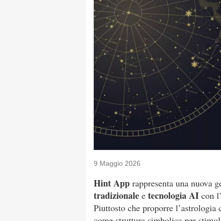
9 Maggio 2026
Hint App
rappresenta una nuova g
tradizionale
tecnologia AI
e
con l’
Piuttosto che proporre l’astrologia 
come struttura simbolica per stimol