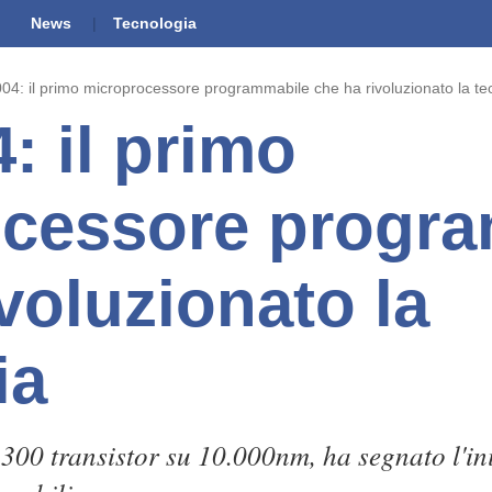
News
Tecnologia
004: il primo microprocessore programmabile che ha rivoluzionato la te
4: il primo
cessore progr
voluzionato la
ia
.300 transistor su 10.000nm, ha segnato l'ini