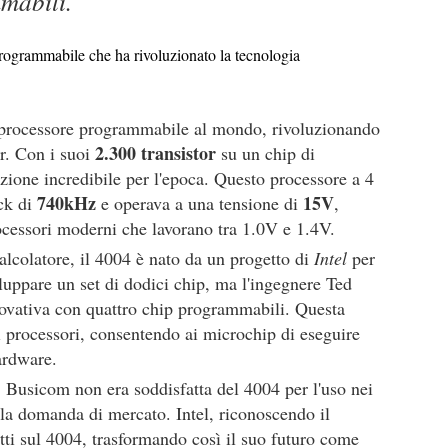
mabili.
oprocessore programmabile al mondo, rivoluzionando
2.300 transistor
er. Con i suoi
su un chip di
zione incredibile per l'epoca. Questo processore a 4
740kHz
15V
ock di
e operava a una tensione di
,
rocessori moderni che lavorano tra 1.0V e 1.4V.
lcolatore, il 4004 è nato da un progetto di
Intel
per
uppare un set di dodici chip, ma l'ingegnere Ted
ovativa con quattro chip programmabili. Questa
 processori, consentendo ai microchip di eseguire
ardware.
 Busicom non era soddisfatta del 4004 per l'uso nei
ella domanda di mercato. Intel, riconoscendo il
ritti sul 4004, trasformando così il suo futuro come