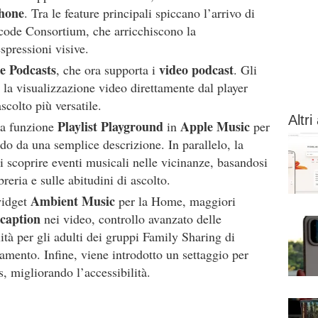
hone
. Tra le feature principali spiccano l’arrivo di
code Consortium, che arricchiscono la
pressioni visive.
e Podcasts
video podcast
, che ora supporta i
. Gli
e la visualizzazione video direttamente dal player
scolto più versatile.
Altri 
Playlist Playground
Apple Music
la funzione
in
per
ndo da una semplice descrizione. In parallelo, la
 scoprire eventi musicali nelle vicinanze, basandosi
ibreria e sulle abitudini di ascolto.
Ambient Music
widget
per la Home, maggiori
caption
nei video, controllo avanzato delle
lità per gli adulti dei gruppi Family Sharing di
amento. Infine, viene introdotto un settaggio per
ss, migliorando l’accessibilità.