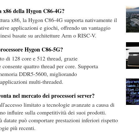
ura x86 della Hygon C86-4G?
ttura x86, la Hygon C86-4G supporta nativamente il
tive applicazioni e giochi, offrendo un vantaggio
 cinesi basate su architetture Arm o RISC-V.
l processore Hygon C86-5G?
o di 128 core e 512 thread, grazie
 consente quattro thread per core. Supporta
i memoria DDR5-5600, migliorando
 applicazioni multi-threaded.
ronta nel mercato dei processori server?
ll'accesso limitato a tecnologie avanzate a causa di
no influire sulla competitività dei suoi prodotti.
iù datate può comportare prestazioni inferiori rispetto
ogie più recenti.